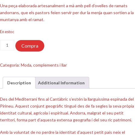
Una peça elaborada artesanalment a mà amb pell d’ovelles de ramats
andorrans, que els pastors feien servir per dur la menja quan sortien a la
muntanya amb el ramat.
En estoc
quantitat
Compra
de
Sarró
petit
Categoria:
Moda, complements i llar
Description
Additional Information
Des del Mediterrani fins al Cantàbric s’estén la llarguíssima espinada del
Pirineu. Aquest conjunt geogràfic tingué des de fa segles la seva pròpia
identitat cultural, agrícola i espiritual. Andorra, malgrat el seu petit
territori, forma part d’aquesta extensa geografia i del seu ric patrimoni.
Amb la voluntat de no perdre la identitat d’aquest petit país neix el