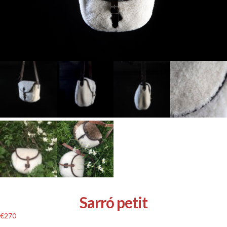
Sarró petit
€
270