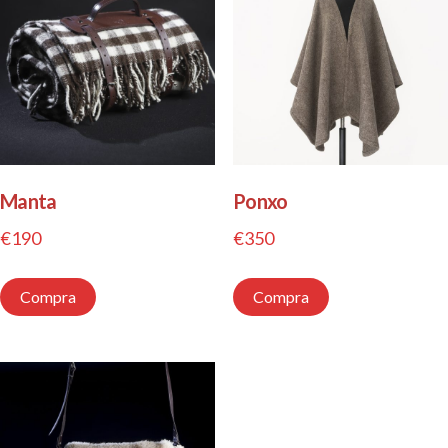
Manta
Ponxo
€
190
€
350
Compra
Compra