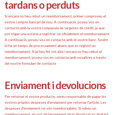
tardans o perduts
Si encara no heu rebut un reemborsament, primer comproveu el
vostre compte bancari de nou. A continuació, poseu-vos en
contacte amb la vostra companyia de targetes de crèdit, ja que
pot trigar una estona a registrar-se oficialment el reemborsament.
A continuació, poseu-vos en contacte amb el vostre banc. Sovint
hi ha un temps de processament abans que es registri un
reemborsament. Si ja heu fet tot això i encara no heu rebut el
reemborsament, poseu-vos en contacte amb nosaltres a través
del nostre
formulari de contacte
Enviament i devolucions
Per retornar el vostre producte, sereu responsable de pagar les
vostres pròpies despeses d’enviament per retornar l’article. Les
despeses d’enviament no són reemborsables. Si rebeu un
reemborsament, el cost de l’enviament de la devolució es deduirà