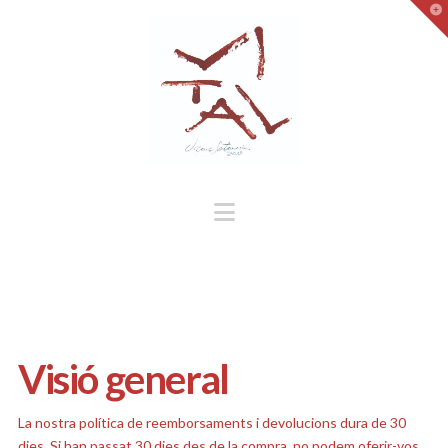
To
Navigation
Visió general
La nostra política de reemborsaments i devolucions dura de 30
dies. Si han passat 30 dies des de la compra, no podem oferir-vos