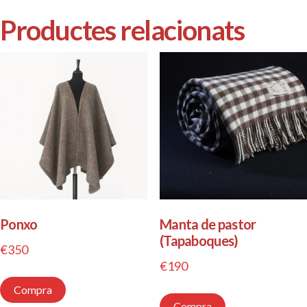
Productes relacionats
Ponxo
Manta de pastor
(Tapaboques)
€
350
€
190
Compra
Compra