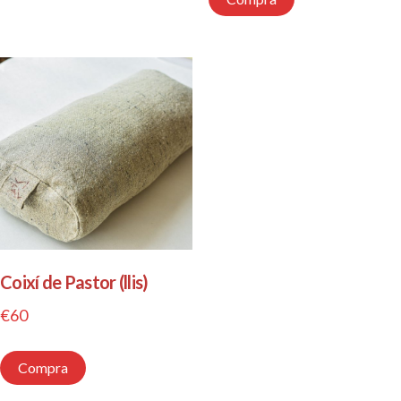
Coixí de Pastor (llis)
€
60
Compra