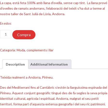
La capa, està feta 100% amb llana d’ovella, sense cap tint. La llana prové
d’ovelles de ramats andorrans, l’elaboració del teixit s’ha dut a terme al
nostre taller de Sant Julià de Lòria, Andorra.
En estoc
quantitat
Compra
de
Manta
Categoria:
Moda, complements i llar
Description
Additional Information
Teixida realment a Andorra, Pirineu.
Des del Mediterrani fins al Cantàbric s’estén la llarguíssima espinada del
Pirineu. Aquest conjunt geogràfic tingué des de fa segles la seva pròpia
identitat cultural, agrícola i espiritual. Andorra, malgrat el seu petit
territori, forma part d’aquesta extensa geografia i del seu ric patrimoni.