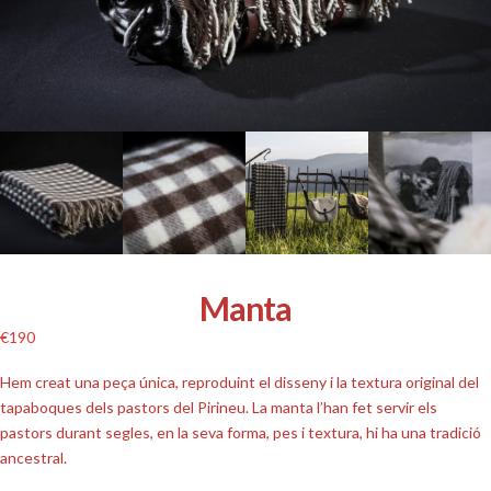
Manta
€
190
Hem creat una peça única, reproduint el disseny i la textura original del
tapaboques dels pastors del Pirineu. La manta l’han fet servir els
pastors durant segles, en la seva forma, pes i textura, hi ha una tradició
ancestral.