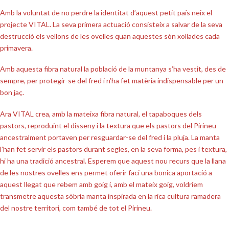
Amb la voluntat de no perdre la identitat d’aquest petit país neix el
projecte VITAL. La seva primera actuació consisteix a salvar de la seva
destrucció els vellons de les ovelles quan aquestes són xollades cada
primavera.
Amb aquesta fibra natural la població de la muntanya s’ha vestit, des de
sempre, per protegir-se del fred i n’ha fet matèria indispensable per un
bon jaç.
Ara VITAL crea, amb la mateixa fibra natural, el tapaboques dels
pastors, reproduint el disseny i la textura que els pastors del Pirineu
ancestralment portaven per resguardar-se del fred i la pluja. La manta
l’han fet servir els pastors durant segles, en la seva forma, pes i textura,
hi ha una tradició ancestral. Esperem que aquest nou recurs que la llana
de les nostres ovelles ens permet oferir faci una bonica aportació a
aquest llegat que rebem amb goig i, amb el mateix goig, voldríem
transmetre aquesta sòbria manta inspirada en la rica cultura ramadera
del nostre territori, com també de tot el Pirineu.