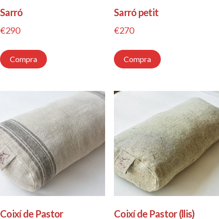
Sarró
Sarró petit
€
290
€
270
Compra
Compra
Coixí de Pastor
Coixí de Pastor (llis)