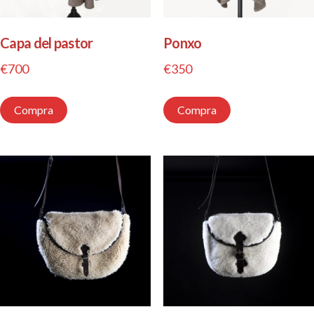
Capa del pastor
Ponxo
€
700
€
350
Compra
Compra